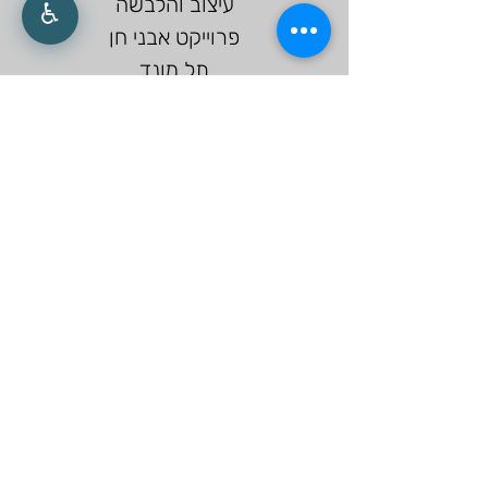
עיצוב והלבשה
♿
פרוייקט אבני חן
תל מונד
לצפיה לחץ כאן