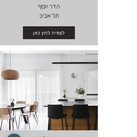
הדר יוסף
☀️
🌙
כהה
בהירה
תל אביב
◑
גבוהה
לצפיה לחץ כאן
↕
↔
ריווח אותיות
ריווח שורות
📏
📖
מצב קריאה
סרגל קריאה
🔗
הדגש קישורים
🚫
⏸
עצור אנימציות
הסתר תמונות