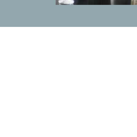
+
−
רגיל
☀️
🌙
כהה
בהירה
◑
גבוהה
↕
↔
ריווח אותיות
ריווח שורות
📏
📖
מצב קריאה
סרגל קריאה
🔗
הדגש קישורים
🚫
⏸
עצור אנימציות
הסתר תמונות